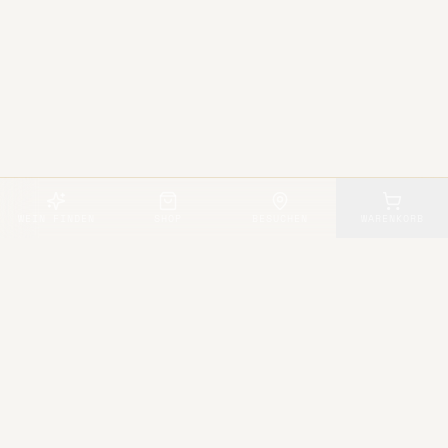
WEIN FINDEN
SHOP
BESUCHEN
WARENKORB
WEINGUT MARKUS SCHWAAB
Familienweingut
Schloßstraße 16, 67489 Kirrweiler (Pfalz)
Telefon: 06321 / 952686
info@markus-schwaab.de